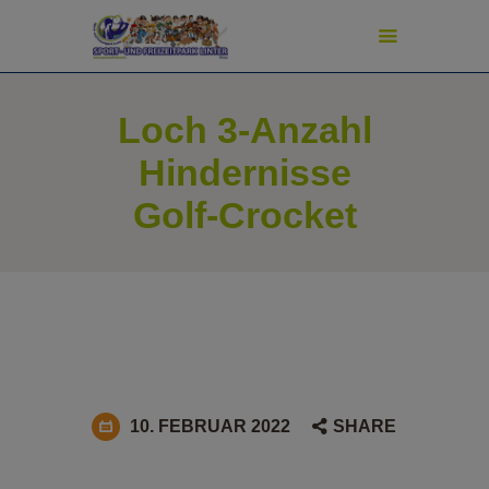
modal-check
Loch 3-Anzahl
START
Hindernisse
ADVENTURE GOLF
Golf-Crocket
SPORT & SPIEL
PREISE
TURNIERE
SCHATZJÄGER
NEWS
PIZZERIA
FAN-SHOP
10. FEBRUAR 2022
SHARE
SHUFFLEBOARD-SHOP
PICKLEBALL-SHOP