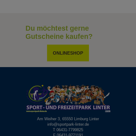
Du möchtest gerne
Gutscheine kaufen?
ONLINESHOP
Am Weiher 3, 65550 Limburg Linter
info@sportpark-linter.de
T 06431-7799825
F 06431-9771191