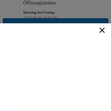
Öffnungszeiten
Dienstag bis Freitag:
13.00 Uhr bis 18.00 Uhr
Samstag und Sonntag:
Diese Seite nutzt einwilligungsbedürftige Cookies und
11.00 Uhr bis 18.00 Uhr
Technologien von Drittunternehmen zur Integration
Feiertage:
bestimmter Funktionen. Wenn Sie auf den Button "Alles
11.00 Uhr bis 18.00 Uhr
akzeptieren" klicken, werden diese Funktionen aktiviert
(Einwilligung). Nach der Einwilligung verarbeiten wir
und die betroffenen Drittunternehmen Ihre
personenbezogenen Daten für verschiedene Zwecke.
Detaillierte Informationen zu Zweck, Rechtsgrundlagen,
Drittunternehmen können Sie unter dem Button "Mehr
Informationen" und in unserer Datenschutzerklärung
einsehen. Sie können Ihre Einwilligung jederzeit
widerrufen.
AKZEPTIEREN