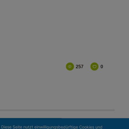
SHOP
PICKLEBALL-SHOP
ALOE VERA-SHOP
TENNISSCHULE
KONTAKT
257
0
Diese Seite nutzt einwilligungsbedürftige Cookies und