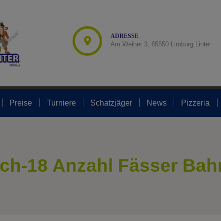
modal-check
START
ADVENTURE GOLF
ADRESSE
Am Weiher 3, 65550 Limburg Linter
SPORT & SPIEL
PREISE
TURNIERE
Preise
Turniere
Schatzjäger
News
Pizzeria
SCHATZJÄGER
NEWS
PIZZERIA
ch-18 Anzahl Fässer Bah
FAN-SHOP
SHUFFLEBOARD-