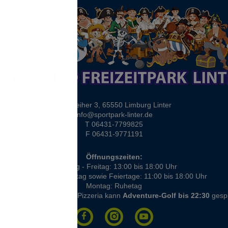
Am Weiher 3, 65550 Limburg Linter
info@sportpark-linter.de
T 06431-7799825
F 06431-9771191
Öffnungszeiten:
Dienstag - Freitag: 13:00 bis 18:00 Uhr
Samstag u. Sonntag sowie Feiertage: 11:00 bis 18:00 Uhr
Montag: Ruhetag
er Öffnungszeiten der Pizzeria kann
Adventure-Golf bis 22:30
gespi