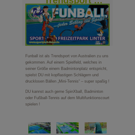
Trendsport …
ALOE VERA-SHOP
TENNISSCHULE
KONTAKT
Funball ist als Trendsport von Australien zu uns
gekommen. Auf einem Spielfeld, welches in
seiner Größe einem Badmintonplatz entspricht,
spielst DU mit kopflastigen Schlägern und
drucklosen Bällen „Mini-Tennis“ – super spaßig !
DU kannst auch gerne SpinXball, Badminton
oder Fußball-Tennis auf dem Multifunktionscourt
spielen !