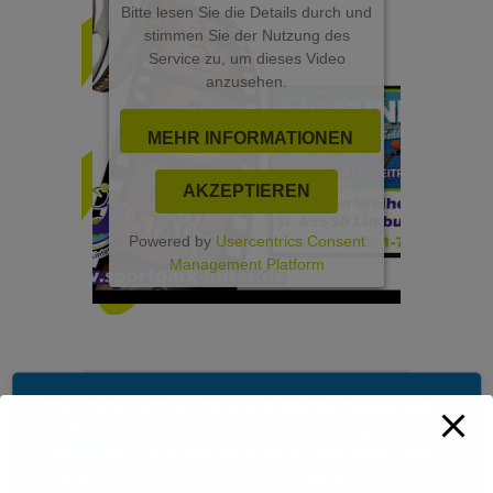
Bitte lesen Sie die Details durch und
stimmen Sie der Nutzung des
Service zu, um dieses Video
anzusehen.
MEHR INFORMATIONEN
AKZEPTIEREN
Powered by
Usercentrics Consent
Management Platform
Diese Seite nutzt einwilligungsbedürftige Cookies und
Technologien von Drittunternehmen zur Integration
bestimmter Funktionen. Wenn Sie auf den Button "Alles
akzeptieren" klicken, werden diese Funktionen aktiviert