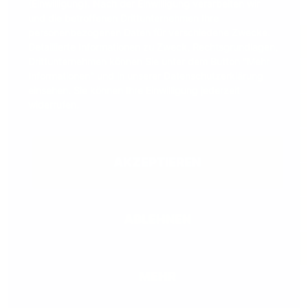
(Einwilligung). Nach der Einwilligung verarbeiten wir
und die betroffenen Drittunternehmen Ihre
personenbezogenen Daten für verschiedene Zwecke.
Detaillierte Informationen zu Zweck, Rechtsgrundlagen,
Drittunternehmen können Sie unter dem Button "Mehr
Informationen" und in unserer Datenschutzerklärung
einsehen. Sie können Ihre Einwilligung jederzeit
widerrufen.
SPIELREGELN DOWNLOADEN
AKZEPTIEREN
ABLEHNEN
MEHR
SPIELREGELN DOWNLOADEN