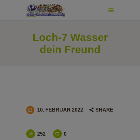
modal-check
Loch-7 Wasser
START
dein Freund
ADVENTURE GOLF
SPORT & SPIEL
PREISE
TURNIERE
SCHATZJÄGER
NEWS
PIZZERIA
10. FEBRUAR 2022
SHARE
FAN-SHOP
SHUFFLEBOARD-SHOP
PICKLEBALL-SHOP
252
0