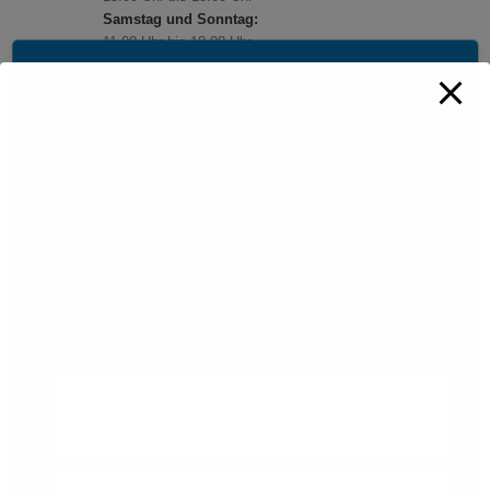
Samstag und Sonntag:
11.00 Uhr bis 18.00 Uhr
Feiertage:
Diese Seite nutzt einwilligungsbedürftige Cookies und
11.00 Uhr bis 18.00 Uhr
Technologien von Drittunternehmen zur Integration
bestimmter Funktionen. Wenn Sie auf den Button "Alles
akzeptieren" klicken, werden diese Funktionen aktiviert
(Einwilligung). Nach der Einwilligung verarbeiten wir
und die betroffenen Drittunternehmen Ihre
personenbezogenen Daten für verschiedene Zwecke.
Detaillierte Informationen zu Zweck, Rechtsgrundlagen,
Drittunternehmen können Sie unter dem Button "Mehr
Informationen" und in unserer Datenschutzerklärung
einsehen. Sie können Ihre Einwilligung jederzeit
widerrufen.
AKZEPTIEREN