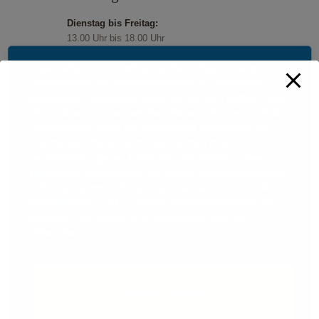
Dienstag bis Freitag:
13.00 Uhr bis 18.00 Uhr
Samstag und Sonntag:
Diese Seite nutzt einwilligungsbedürftige Cookies und
11.00 Uhr bis 18.00 Uhr
Technologien von Drittunternehmen zur Integration
Feiertage:
bestimmter Funktionen. Wenn Sie auf den Button "Alles
11.00 Uhr bis 18.00 Uhr
akzeptieren" klicken, werden diese Funktionen aktiviert
(Einwilligung). Nach der Einwilligung verarbeiten wir
und die betroffenen Drittunternehmen Ihre
personenbezogenen Daten für verschiedene Zwecke.
Detaillierte Informationen zu Zweck, Rechtsgrundlagen,
Drittunternehmen können Sie unter dem Button "Mehr
Informationen" und in unserer Datenschutzerklärung
einsehen. Sie können Ihre Einwilligung jederzeit
widerrufen.
AKZEPTIEREN