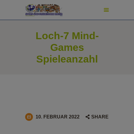
modal-check
Loch-7 Mind-
START
Games
ADVENTURE GOLF
Spieleanzahl
SPORT & SPIEL
PREISE
TURNIERE
SCHATZJÄGER
NEWS
PIZZERIA
FAN-SHOP
10. FEBRUAR 2022
SHARE
SHUFFLEBOARD-SHOP
PICKLEBALL-SHOP