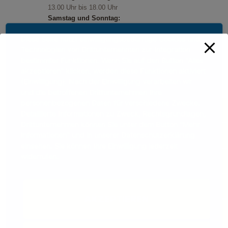
13.00 Uhr bis 18.00 Uhr
Samstag und Sonntag:
11.00 Uhr bis 18.00 Uhr
Diese Seite nutzt einwilligungsbedürftige Cookies und
Feiertage:
Technologien von Drittunternehmen zur Integration
11.00 Uhr bis 18.00 Uhr
bestimmter Funktionen. Wenn Sie auf den Button "Alles
akzeptieren" klicken, werden diese Funktionen aktiviert
(Einwilligung). Nach der Einwilligung verarbeiten wir
und die betroffenen Drittunternehmen Ihre
personenbezogenen Daten für verschiedene Zwecke.
Detaillierte Informationen zu Zweck, Rechtsgrundlagen,
Drittunternehmen können Sie unter dem Button "Mehr
Informationen" und in unserer Datenschutzerklärung
einsehen. Sie können Ihre Einwilligung jederzeit
widerrufen.
AKZEPTIEREN