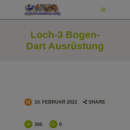
modal-check
Loch-3 Bogen-
START
Dart Ausrüstung
ADVENTURE GOLF
SPORT & SPIEL
PREISE
TURNIERE
SCHATZJÄGER
NEWS
PIZZERIA
10. FEBRUAR 2022
SHARE
FAN-SHOP
SHUFFLEBOARD-SHOP
PICKLEBALL-SHOP
260
0