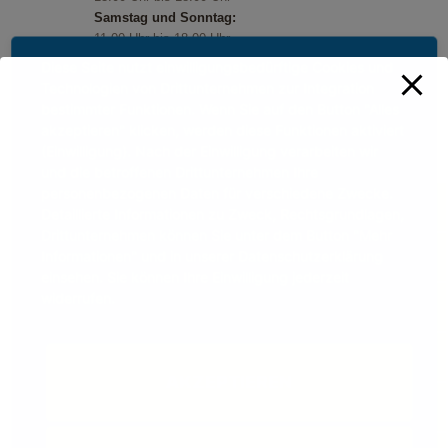
Samstag und Sonntag:
11.00 Uhr bis 18.00 Uhr
Feiertage:
Diese Seite nutzt einwilligungsbedürftige Cookies und
11.00 Uhr bis 18.00 Uhr
Technologien von Drittunternehmen zur Integration
bestimmter Funktionen. Wenn Sie auf den Button "Alles
akzeptieren" klicken, werden diese Funktionen aktiviert
(Einwilligung). Nach der Einwilligung verarbeiten wir
und die betroffenen Drittunternehmen Ihre
personenbezogenen Daten für verschiedene Zwecke.
Detaillierte Informationen zu Zweck, Rechtsgrundlagen,
Drittunternehmen können Sie unter dem Button "Mehr
Informationen" und in unserer Datenschutzerklärung
einsehen. Sie können Ihre Einwilligung jederzeit
widerrufen.
AKZEPTIEREN