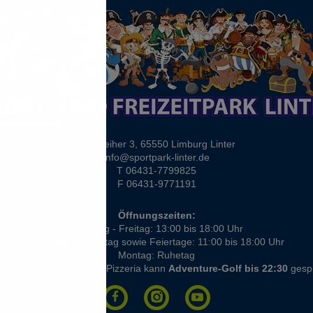
Am Weiher 3, 65550 Limburg Linter
info@sportpark-linter.de
T 06431-7799825
F 06431-9771191
Öffnungszeiten:
Dienstag - Freitag: 13:00 bis 18:00 Uhr
Samstag u. Sonntag sowie Feiertage: 11:00 bis 18:00 Uhr
Montag: Ruhetag
er Öffnungszeiten der Pizzeria kann
Adventure-Golf bis 22:30
gespi