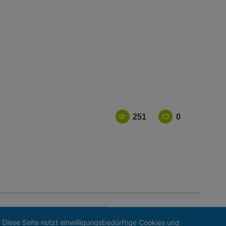
SHOP
PICKLEBALL-SHOP
ALOE VERA-SHOP
TENNISSCHULE
KONTAKT
251
0
Diese Seite nutzt einwilligungsbedürftige Cookies und