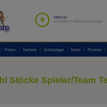
modal-check
START
ADVENTURE GOLF
ADRESSE
Am Weiher 3, 65550 Limburg Linter
SPORT & SPIEL
PREISE
TURNIERE
Preise
Turniere
Schatzjäger
News
Pizzeria
SCHATZJÄGER
NEWS
PIZZERIA
l Stöcke Spieler/Team T
FAN-SHOP
SHUFFLEBOARD-