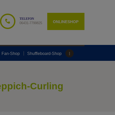
TELEFON
ONLINESHOP
06431-7799825
Fan-Shop
Shuffleboard-Shop
eppich-Curling