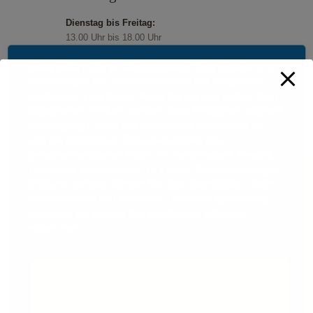
Dienstag bis Freitag:
13.00 Uhr bis 18.00 Uhr
Samstag und Sonntag:
Diese Seite nutzt einwilligungsbedürftige Cookies und
11.00 Uhr bis 18.00 Uhr
Technologien von Drittunternehmen zur Integration
Feiertage:
bestimmter Funktionen. Wenn Sie auf den Button "Alles
11.00 Uhr bis 18.00 Uhr
akzeptieren" klicken, werden diese Funktionen aktiviert
(Einwilligung). Nach der Einwilligung verarbeiten wir
und die betroffenen Drittunternehmen Ihre
personenbezogenen Daten für verschiedene Zwecke.
Detaillierte Informationen zu Zweck, Rechtsgrundlagen,
Drittunternehmen können Sie unter dem Button "Mehr
Informationen" und in unserer Datenschutzerklärung
einsehen. Sie können Ihre Einwilligung jederzeit
widerrufen.
AKZEPTIEREN