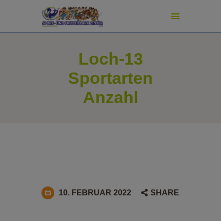
modal-check
Loch-13
START
Sportarten
ADVENTURE GOLF
Anzahl
SPORT & SPIEL
PREISE
TURNIERE
SCHATZJÄGER
NEWS
PIZZERIA
FAN-SHOP
10. FEBRUAR 2022
SHARE
SHUFFLEBOARD-SHOP
PICKLEBALL-SHOP