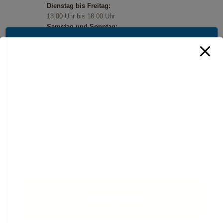
Dienstag bis Freitag:
13.00 Uhr bis 18.00 Uhr
Samstag und Sonntag:
11.00 Uhr bis 18.00 Uhr
Diese Seite nutzt einwilligungsbedürftige Cookies und
Feiertage:
Technologien von Drittunternehmen zur Integration
11.00 Uhr bis 18.00 Uhr
bestimmter Funktionen. Wenn Sie auf den Button "Alles
akzeptieren" klicken, werden diese Funktionen aktiviert
(Einwilligung). Nach der Einwilligung verarbeiten wir
und die betroffenen Drittunternehmen Ihre
personenbezogenen Daten für verschiedene Zwecke.
Detaillierte Informationen zu Zweck, Rechtsgrundlagen,
Drittunternehmen können Sie unter dem Button "Mehr
Informationen" und in unserer Datenschutzerklärung
einsehen. Sie können Ihre Einwilligung jederzeit
widerrufen.
AKZEPTIEREN