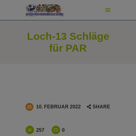
modal-check
Loch-13 Schläge
START
für PAR
ADVENTURE GOLF
SPORT & SPIEL
PREISE
TURNIERE
SCHATZJÄGER
NEWS
PIZZERIA
10. FEBRUAR 2022
SHARE
FAN-SHOP
SHUFFLEBOARD-SHOP
PICKLEBALL-SHOP
257
0