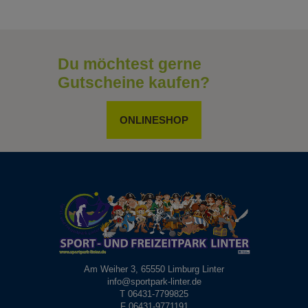
Du möchtest gerne
Gutscheine kaufen?
ONLINESHOP
Am Weiher 3, 65550 Limburg Linter
info@sportpark-linter.de
T 06431-7799825
F 06431-9771191