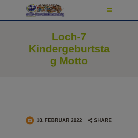
modal-check
Loch-7
START
Kindergeburtsta
ADVENTURE GOLF
g Motto
SPORT & SPIEL
PREISE
TURNIERE
SCHATZJÄGER
NEWS
PIZZERIA
FAN-SHOP
10. FEBRUAR 2022
SHARE
SHUFFLEBOARD-SHOP
PICKLEBALL-SHOP