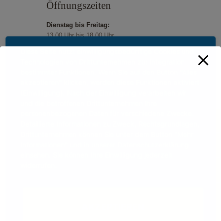
Öffnungszeiten
Dienstag bis Freitag:
13.00 Uhr bis 18.00 Uhr
Samstag und Sonntag:
Diese Seite nutzt einwilligungsbedürftige Cookies und
11.00 Uhr bis 18.00 Uhr
Technologien von Drittunternehmen zur Integration
Feiertage:
bestimmter Funktionen. Wenn Sie auf den Button "Alles
11.00 Uhr bis 18.00 Uhr
akzeptieren" klicken, werden diese Funktionen aktiviert
(Einwilligung). Nach der Einwilligung verarbeiten wir
und die betroffenen Drittunternehmen Ihre
personenbezogenen Daten für verschiedene Zwecke.
Detaillierte Informationen zu Zweck, Rechtsgrundlagen,
Drittunternehmen können Sie unter dem Button "Mehr
Informationen" und in unserer Datenschutzerklärung
einsehen. Sie können Ihre Einwilligung jederzeit
widerrufen.
AKZEPTIEREN